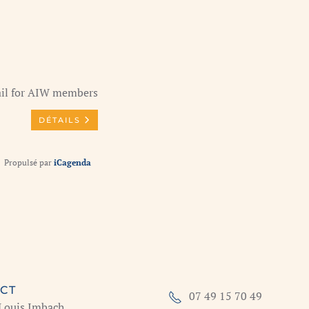
ail for AIW members
DÉTAILS
Propulsé par
iCagenda
CT
07 49 15 70 49
 Louis Imbach