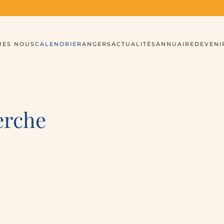
MES NOUS
CALENDRIER
ANGERS
ACTUALITÉS
ANNUAIRE
DEVENI
erche