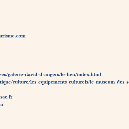
urisme.com
es/galerie-david-d-angers/le-lieu/index.html
tique/culture/les-equipements-culturels/le-museum-des-s
sac.fr
om
r