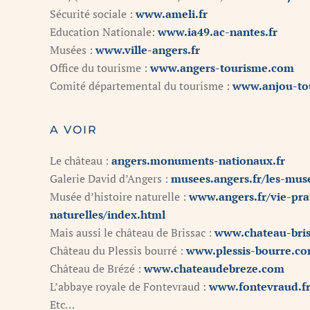
Sécurité sociale :
www.ameli.fr
Education Nationale:
www.ia49.ac-nantes.fr
Musées :
www.ville-angers.fr
Office du tourisme :
www.angers-tourisme.com
Comité départemental du tourisme :
www.anjou-to
A VOIR
Le château :
angers.monuments-nationaux.fr
Galerie David d’Angers :
musees.angers.fr/les-muse
Musée d’histoire naturelle :
www.angers.fr/vie-pra
naturelles/index.html
Mais aussi le château de Brissac :
www.chateau-bris
Château du Plessis bourré :
www.plessis-bourre.c
Château de Brézé :
www.chateaudebreze.com
L’abbaye royale de Fontevraud :
www.fontevraud.f
Etc…